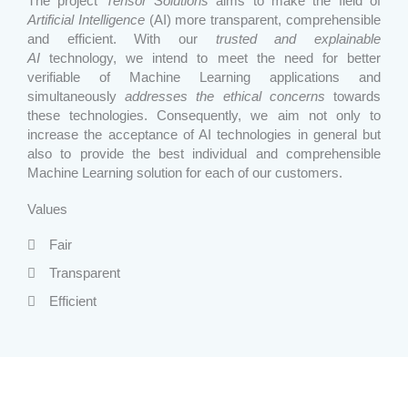
The project
Tensor Solutions
aims to make the field of
Artificial Intelligence
(AI) more transparent, comprehensible
and efficient. With our
trusted and explainable
AI
technology, we intend to meet the need for better
verifiable of Machine Learning applications and
simultaneously
addresses the ethical concerns
towards
these technologies. Consequently, we aim not only to
increase the acceptance of AI technologies in general but
also to provide the best individual and comprehensible
Machine Learning solution for each of our customers.
Values
Fair
Transparent
Efficient